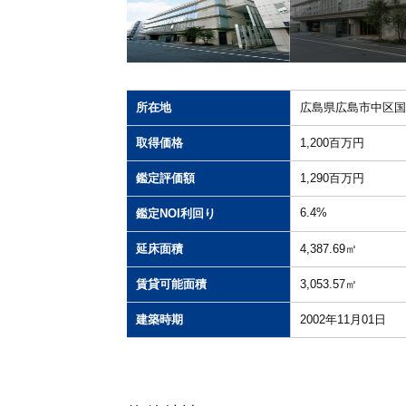
所在地
広島県広島市中区国
取得価格
1,200百万円
鑑定評価額
1,290百万円
6.4%
鑑定NOI利回り
延床面積
4,387.69㎡
賃貸可能面積
3,053.57㎡
建築時期
2002年11月01日