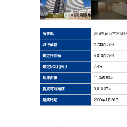
所在地
宮城県仙台市宮城野区
取得価格
2,730百万円
鑑定評価額
4,010百万円
7.4%
鑑定NOI利回り
延床面積
11,345.53㎡
賃貸可能面積
9,810.37㎡
建築時期
2009年1月26日